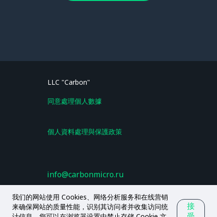
LLC "Carbon"
同意處理個人數據
個人資料處理與保護政策
info@carbonmicro.ru
+7 (495) 909-86-11
我们的网站使用 Cookies、网络分析服务和在线营销
接
来确保网站的质量性能，识别其访问者并收集访问统
计信息。您可以在浏览器设置中禁止存储 Cookie 文
受