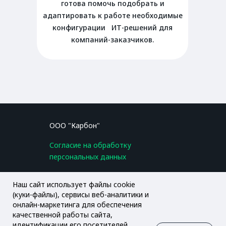
готова помочь подобрать и
адаптировать к работе необходимые
конфигурации ИТ-решений для
компаний-заказчиков.
ООО "Карбон"
Согласие на обработку
персональных данных
Политика в области обработки и
Проверка СОУТ
Наш сайт использует файлы cookie
защиты персональных данных
(куки-файлы), сервисы веб-аналитики и
онлайн-маркетинга для обеспечения
качественной работы сайта,
info@carbonmicro.ru
идентификации его посетителей,